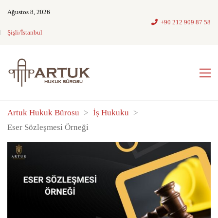
Ağustos 8, 2026
+90 212 909 87 58
Şişli/İstanbul
Artuk Hukuk Bürosu
>
İş Hukuku
>
Eser Sözleşmesi Örneği