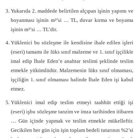
Yukarıda 2. maddede belirtilen alçıpan işinin yapımı ve
boyanması işinin m²’si … TL, duvar kırma ve boyama
işinin m²’si … TL’dir.
Yüklenici bu sözleşme ile kendisine ihale edilen işleri
(eseri) tamamı ile lüks sınıf malzeme ve 1. sınıf işçilikle
imal edip İhale Eden’e anahtar teslimi şeklinde teslim
etmekle yükümlüdür. Malzemenin lüks sınıf olmaması,
işçiliğin 1. sınıf olmaması halinde İhale Eden işi kabul
etmez.
Yüklenici imal edip teslim etmeyi taahhüt ettiği işi
(eseri) işbu sözleşme tanzim ve imza tarihinden itibaren
… Gün içinde yapmak ve teslim etmekle mükelleftir.
Gecikilen her gün için işin toplam bedeli tutarının %2’si