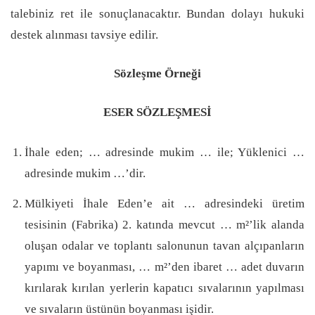
talebiniz ret ile sonuçlanacaktır. Bundan dolayı hukuki
destek alınması tavsiye edilir.
Sözleşme Örneği
ESER SÖZLEŞMESİ
İhale eden; … adresinde mukim … ile; Yüklenici …
adresinde mukim …’dir.
Mülkiyeti İhale Eden’e ait … adresindeki üretim
tesisinin (Fabrika) 2. katında mevcut … m²’lik alanda
oluşan odalar ve toplantı salonunun tavan alçıpanların
yapımı ve boyanması, … m²’den ibaret … adet duvarın
kırılarak kırılan yerlerin kapatıcı sıvalarının yapılması
ve sıvaların üstünün boyanması işidir.