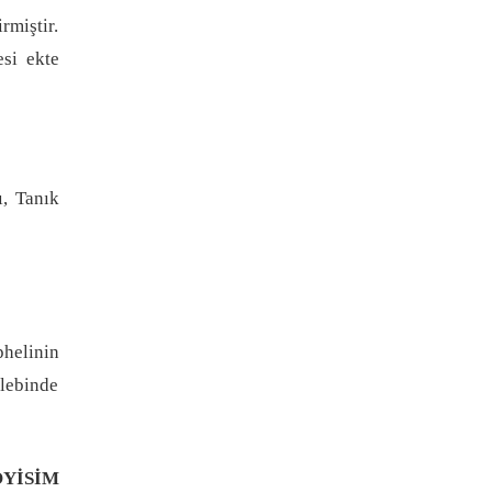
miştir.
si ekte
, Tanık
helinin
lebinde
OYİSİM