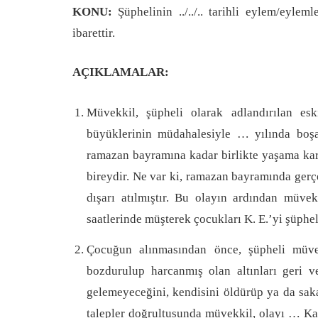
KONU:
Şüphelinin ../../.. tarihli eylem/eyle
ibarettir.
AÇIKLAMALAR:
Müvekkil, şüpheli olarak adlandırılan es
büyüklerinin müdahalesiyle … yılında boşan
ramazan bayramına kadar birlikte yaşama karar
bireydir. Ne var ki, ramazan bayramında gerç
dışarı atılmıştır. Bu olayın ardından müv
saatlerinde müşterek çocukları K. E.’yi şüphe
Çocuğun alınmasından önce, şüpheli müvek
bozdurulup harcanmış olan altınları geri v
gelemeyeceğini, kendisini öldürüp ya da saka
talepler doğrultusunda müvekkil, olayı … Kara