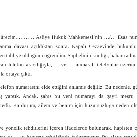
sürecim, ……… Asliye Hukuk Mahkemesi’nin …/… Esas num
oşanma davası açıldıktan sonra, Kapalı Cezaevinde hükümlü
 tahliye olduğunu öğrendim. Şüphelinin kimliği, babam adına
alı telefon aracılığıyla, … ve … numaralı telefonlar üzerin
a ortaya çıktı.
telefon numarasını elde ettiğini anlamış değiliz. Bu nedenle, g
iş yaptık. Ancak, şahıs bu yeni numarayı da gayri meşru y
ektedir. Bu durum, ailem ve benim için huzursuzluğa neden ol
elik tehditlerini içeren ifadelerde bulunarak, hapisten çı