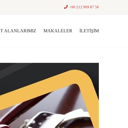
+90 212 909 87 58
ET ALANLARIMIZ
MAKALELER
İLETIŞIM