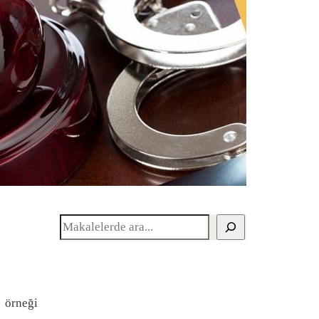
Ara
i örneği