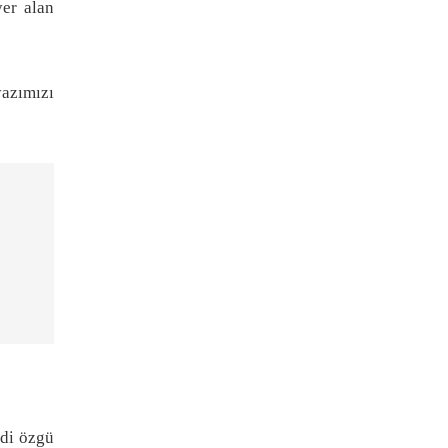
yer alan
azımızı
ndi özgü