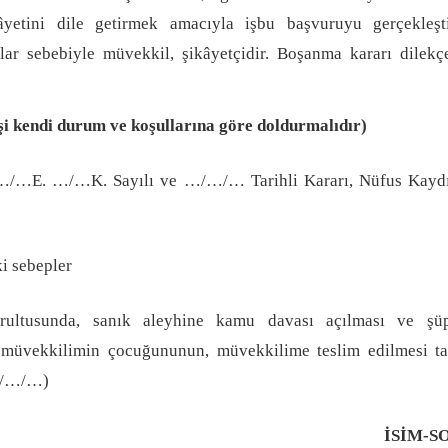
âyetini dile getirmek amacıyla işbu başvuruyu gerçekleştir
r sebebiyle müvekkil, şikâyetçidir. Boşanma kararı dilekçe
işi kendi durum ve koşullarına göre doldurmalıdır)
/…E. …/…K. Sayılı ve …/…/… Tarihli Kararı, Nüfus Kaydı
i sebepler
rultusunda, sanık aleyhine kamu davası açılması ve şüp
 müvekkilimin çocuğununun, müvekkilime teslim edilmesi ta
./…/…)
İSİM-S