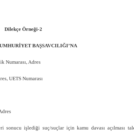
Dilekçe Örneği-2
HURİYET BAŞSAVCILIĞI’NA
lik Numarası, Adres
dres, UETS Numarası
Adres
mleri sonucu işlediği suç/suçlar için kamu davası açılması ta