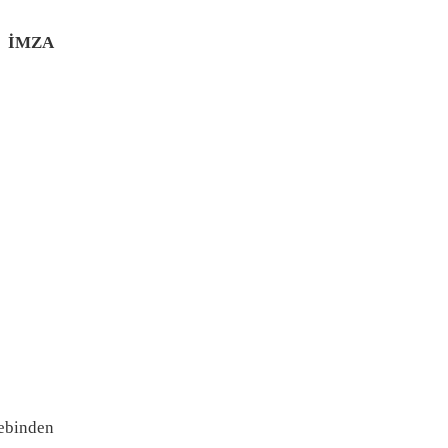
İMZA
lebinden