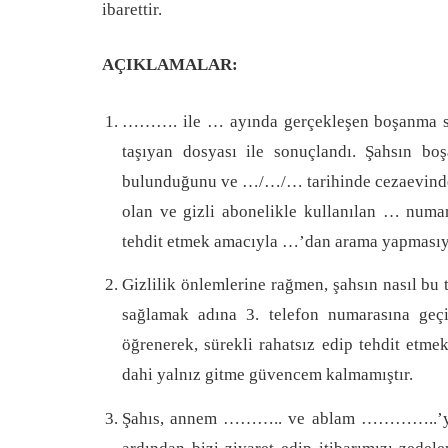
ibarettir.
AÇIKLAMALAR:
………. ile … ayında gerçekleşen boşanma 
taşıyan dosyası ile sonuçlandı. Şahsın b
bulunduğunu ve …/…/… tarihinde cezaevinden
olan ve gizli abonelikle kullanılan … numar
tehdit etmek amacıyla …’dan arama yapmasıyl
Gizlilik önlemlerine rağmen, şahsın nasıl bu 
sağlamak adına 3. telefon numarasına geç
öğrenerek, sürekli rahatsız edip tehdit etm
dahi yalnız gitme güvencem kalmamıştır.
Şahıs, annem ……….. ve ablam …………..’ye yön