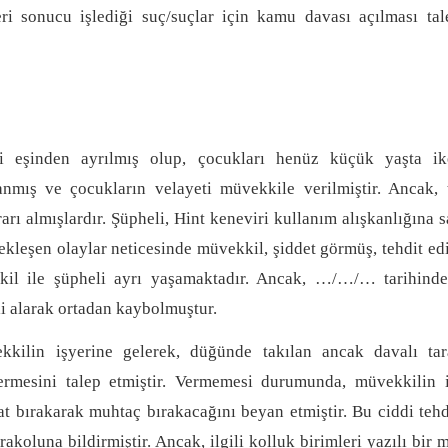
mleri sonucu işlediği suç/suçlar için kamu davası açılması ta
ki eşinden ayrılmış olup, çocukları henüz küçük yaşta ik
mış ve çocukların velayeti müvekkile verilmiştir. Ancak, ta
ı almışlardır. Şüpheli, Hint keneviri kullanım alışkanlığına s
ekleşen olaylar neticesinde müvekkil, şiddet görmüş, tehdit ed
ekkil ile şüpheli ayrı yaşamaktadır. Ancak, …/…/… tarihind
li alarak ortadan kaybolmuştur.
kilin işyerine gelerek, düğünde takılan ancak davalı tar
ermesini talep etmiştir. Vermemesi durumunda, müvekkilin i
t bırakarak muhtaç bırakacağını beyan etmiştir. Bu ciddi tehd
koluna bildirmiştir. Ancak, ilgili kolluk birimleri yazılı bir 