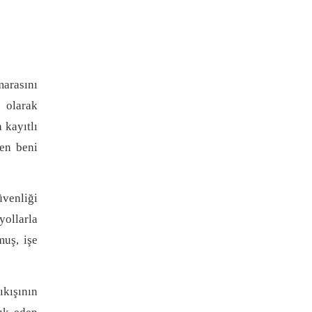
arasını
 olarak
 kayıtlı
den beni
üvenliği
ollarla
muş, işe
kışının