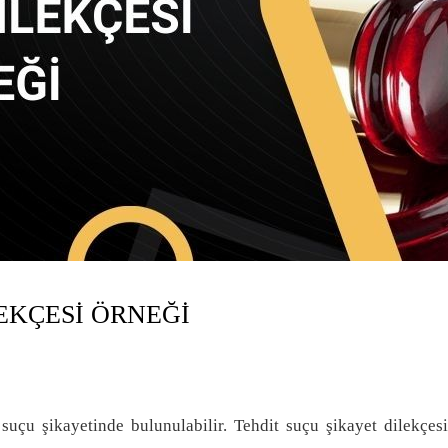
EKÇESI ÖRNEĞI
 suçu şikayetinde bulunulabilir. Tehdit suçu şikayet dilekçes