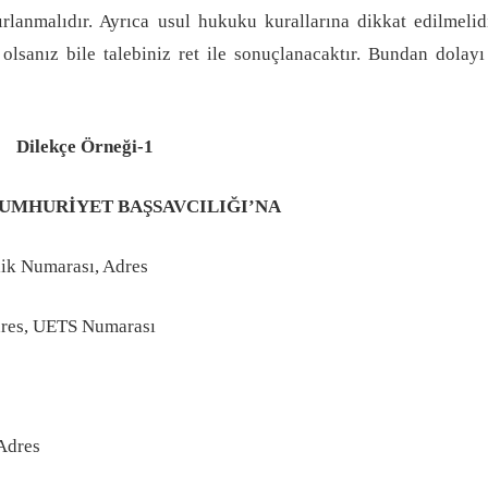
ırlanmalıdır. Ayrıca usul hukuku kurallarına dikkat edilmelid
lsanız bile talebiniz ret ile sonuçlanacaktır. Bundan dolay
Dilekçe Örneği-1
HURİYET BAŞSAVCILIĞI’NA
lik Numarası, Adres
dres, UETS Numarası
Adres