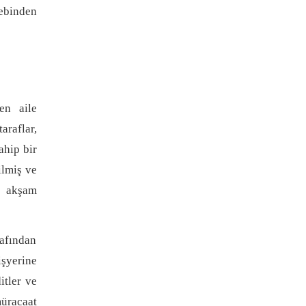
lebinden
en aile
raflar,
ahip bir
ilmiş ve
e akşam
afından
şyerine
itler ve
müracaat