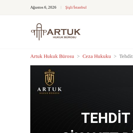
Ağustos 6, 2026
Şişli/İstanbul
Artuk Hukuk Bürosu
>
Ceza Hukuku
>
Tehdit