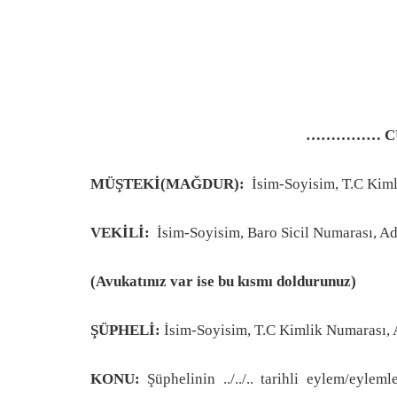
…………… CUM
MÜŞTEKİ(MAĞDUR):
İsim-Soyisim, T.C Kim
VEKİLİ:
İsim-Soyisim, Baro Sicil Numarası, A
(Avukatınız var ise bu kısmı doldurunuz)
ŞÜPHELİ:
İsim-Soyisim, T.C Kimlik Numarası, 
KONU:
Şüphelinin ../../.. tarihli eylem/eyle