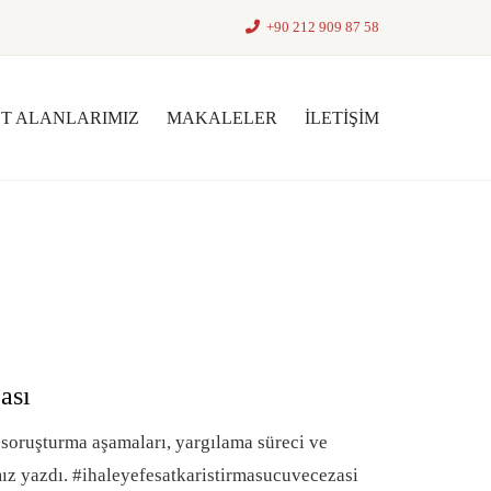
+90 212 909 87 58
ET ALANLARIMIZ
MAKALELER
İLETIŞIM
ası
n soruşturma aşamaları, yargılama süreci ve
ız yazdı. #ihaleyefesatkaristirmasucuvecezasi