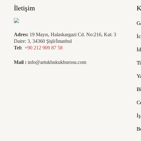
İletişim
K
G
Adres:
19 Mayıs, Halaskargazi Cd. No:216, Kat: 3
İ
Daire: 3, 34360 Şişli/İstanbul
Tel:
+90 212 909 87 58
İ
Mail :
info@artukhukukburosu.com
T
Y
B
C
İ
B