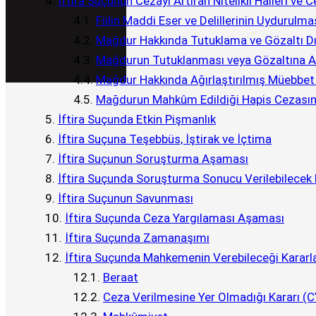
İftira Suçunun Cezayı Artıran Nitelikli Halleri ve C
Fiilin Maddi Eser ve Delillerinin Uydurulmas
Mağdur Hakkında Tutuklama ve Gözaltı Dış
Mağdurun Tutuklanması veya Gözaltına Alı
Mağdur Hakkında Ağırlaştırılmış Müebbet 
Mağdurun Mahkûm Edildiği Hapis Cezasının
İftira Suçunda Etkin Pişmanlık
İftira Suçuna Teşebbüs, İştirak ve İçtima
İftira Suçunun Soruşturma Aşaması
İftira Suçunda Soruşturma Sonucu Verilebilecek 
İftira Suçunun Savunması
İftira Suçunda Ceza Yargılaması Aşaması
İftira Suçunda Zamanaşımı
İftira Suçunda Mahkemenin Verebileceği Kararl
Beraat
Ceza Verilmesine Yer Olmadığı Kararı (