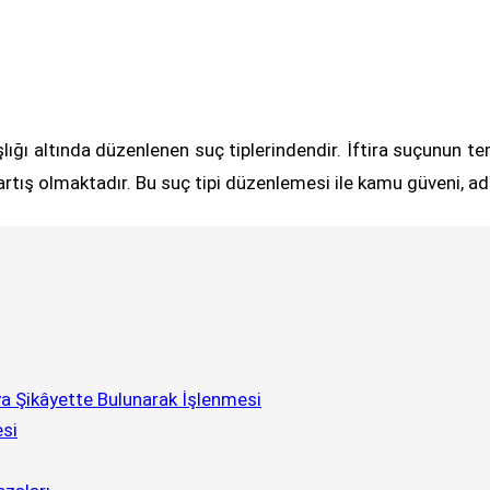
şlığı altında düzenlenen suç tiplerindendir. İftira suçunun t
tış olmaktadır. Bu suç tipi düzenlemesi ile kamu güveni, adl
ya Şikâyette Bulunarak İşlenmesi
esi