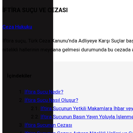
İFTIRA SUÇU VE CEZASI
Ceza Hukuku
İftira suçu, Türk Ceza Kanunu’nda Adliyeye Karşı Suçlar ba
nitelikli hallerinin meydana gelmesi durumunda bu cezada ar
İçindekiler
İftira Suçu Nedir?
İftira Suçu Nasıl Oluşur?
İftira Suçunun Yetkili Makamlara İhbar ve
İftira Suçunun Basın Yayın Yoluyla İşlenm
İftira Suçunun Cezası