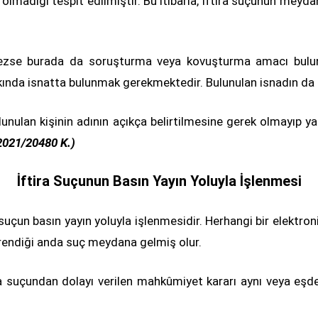
adığı tespit edilmiştir. Bu itibarla, iftira suçunun meydan
verilmezse burada da soruşturma veya kovuşturma amacı bu
 hakkında isnatta bulunmak gerekmektedir. Bulunulan isnadın da
nulan kişinin adının açıkça belirtilmesine gerek olmayıp yapı
 2021/20480 K.)
İftira Suçunun Basın Yayın Yoluyla İşlenmesi
 suçun basın yayın yoluyla işlenmesidir. Herhangi bir elektroni
 öğrendiği anda suç meydana gelmiş olur.
a suçundan dolayı verilen mahkûmiyet kararı aynı veya eşdeğ