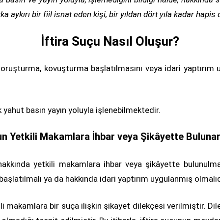
kırı bir fiil isnat eden kişi, bir yıldan dört yıla kadar hapis c
İftira Suçu Nasıl Oluşur?
e soruşturma, kovuşturma başlatılmasını veya idari yaptırım 
 yahut basın yayın yoluyla işlenebilmektedir.
un Yetkili Makamlara İhbar veya Şikâyette Buluna
ç hakkında yetkili makamlara ihbar veya şikâyette bulunulm
latılmalı ya da hakkında idari yaptırım uygulanmış olmalıd
i makamlara bir suça ilişkin şikayet dilekçesi verilmiştir. Dil