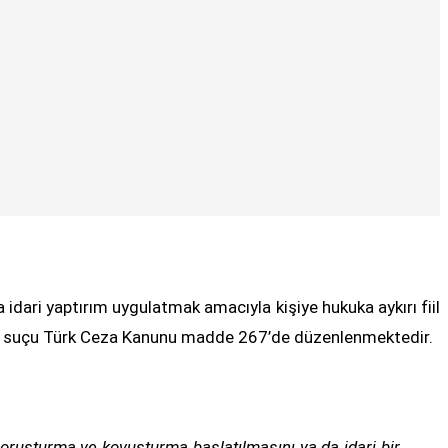
idari yaptırım uygulatmak amacıyla kişiye hukuka aykırı fiil
İftira suçu Türk Ceza Kanunu madde 267’de düzenlenmektedir.
 soruşturma ve kovuşturma başlatılmasını ya da idari bir