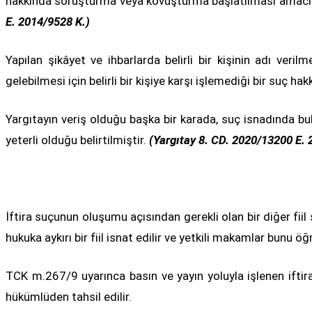
hakkında soruşturma veya kovuşturma başlatılması amacı olm
E. 2014/9528 K.)
Yapılan şikâyet ve ihbarlarda belirli bir kişinin adı 
gelebilmesi için belirli bir kişiye karşı işlemediği bir suç
Yargıtayın veriş olduğu başka bir karada, suç isnadında bulu
yeterli olduğu belirtilmiştir.
(Yargıtay 8. CD. 2020/13200 E.
İftira suçunun oluşumu açısından gerekli olan bir diğer fiil
hukuka aykırı bir fiil isnat edilir ve yetkili makamlar bunu
TCK m.267/9 uyarınca basın ve yayın yoluyla işlenen iftir
hükümlüden tahsil edilir.