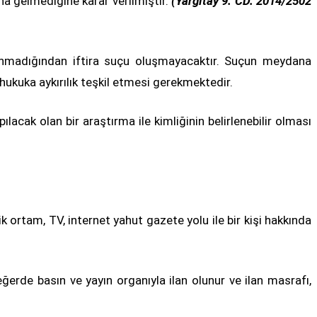
a gelmediğine karar verilmiştir.
(Yargıtay 9. CD. 2014/2502
lunmadığından iftira suçu oluşmayacaktır. Suçun meydana
 hukuka aykırılık teşkil etmesi gerekmektedir.
lacak olan bir araştırma ile kimliğinin belirlenebilir olması
k ortam, TV, internet yahut gazete yolu ile bir kişi hakkında
erde basın ve yayın organıyla ilan olunur ve ilan masrafı,