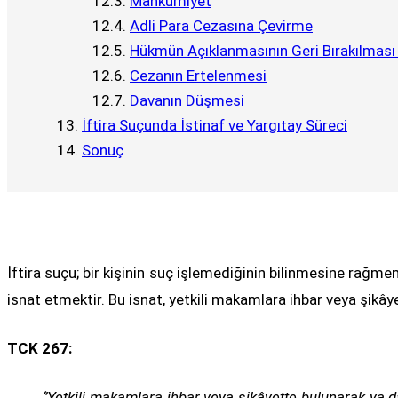
Mahkûmiyet
Adli Para Cezasına Çevirme
Hükmün Açıklanmasının Geri Bırakılması
Cezanın Ertelenmesi
Davanın Düşmesi
İftira Suçunda İstinaf ve Yargıtay Süreci
Sonuç
İftira suçu; bir kişinin suç işlemediğinin bilinmesine rağm
isnat etmektir. Bu isnat, yetkili makamlara ihbar veya şik
TCK 267:
‘’Yetkili makamlara ihbar veya şikâyette bulunarak ya d