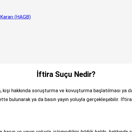
 Kararı (HAGB)
İftira Suçu Nedir?
en, kişi hakkında soruşturma ve kovuşturma başlatılması ya da 
âyette bulunarak ya da basın yayın yoluyla gerçekleşebilir. 
a basın ve yayın yoluyla, işlemediğini bildiği halde, hakkında