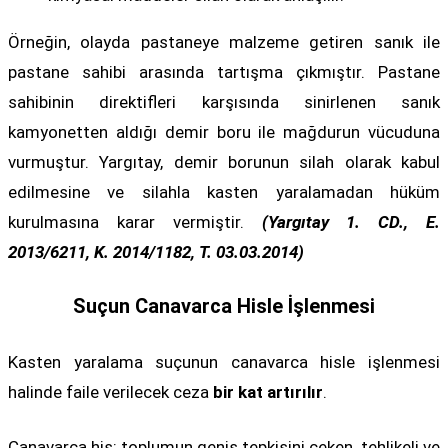
Örneğin, olayda pastaneye malzeme getiren sanık ile
pastane sahibi arasında tartışma çıkmıştır. Pastane
sahibinin direktifleri karşısında sinirlenen sanık
kamyonetten aldığı demir boru ile mağdurun vücuduna
vurmuştur. Yargıtay, demir borunun silah olarak kabul
edilmesine ve silahla kasten yaralamadan hüküm
kurulmasına karar vermiştir.
(Yargıtay 1. CD., E.
2013/6211, K. 2014/1182, T. 03.03.2014)
Suçun Canavarca Hisle İşlenmesi
Kasten yaralama suçunun canavarca hisle işlenmesi
halinde faile verilecek ceza
bir kat artırılır
.
Canavarca his; toplumun geniş tepkisini çeken, tehlikeli ve