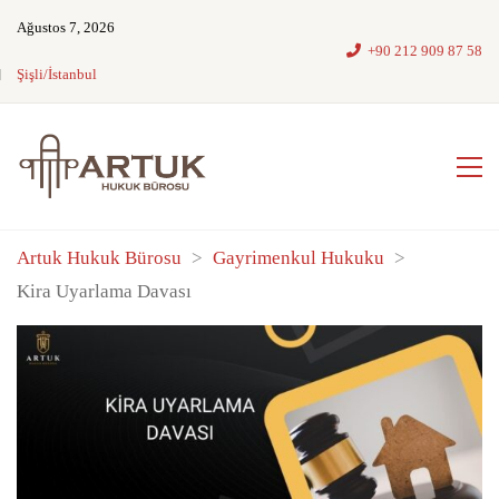
Ağustos 7, 2026
+90 212 909 87 58
Şişli/İstanbul
Artuk Hukuk Bürosu
>
Gayrimenkul Hukuku
>
Kira Uyarlama Davası