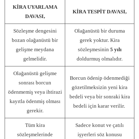
KİRA UYARLAMA
KİRA TESPİT DAVASI,
DAVASI,
Sözleşme dengesini
Olağanüstü bir duruma
bozan olağanüstü bir
gerek yoktur. Kira
gelişme meydana
sözleşmesinin
5 yılı
gelmelidir.
doldurmuş olmalıdır.
Olağanüstü gelişme
Borcun ödenip ödenmediği
sonrası borcun
gözetilmeksizin yeni kira
ödenmemiş veya ihtirazi
bedeli veya bir sonraki kira
kayıtla ödenmiş olması
bedeli için karar verilir.
gerekir.
Tüm kira
Sadece konut ve çatılı
sözleşmelerinde
işyerleri söz konusu