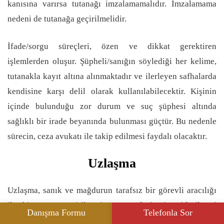
kanısına varırsa tutanağı imzalamamalıdır. İmzalamama
nedeni de tutanağa geçirilmelidir.
İfade/sorgu süreçleri, özen ve dikkat gerektiren
işlemlerden oluşur. Şüpheli/sanığın söylediği her kelime,
tutanakla kayıt altına alınmaktadır ve ilerleyen safhalarda
kendisine karşı delil olarak kullanılabilecektir. Kişinin
içinde bulunduğu zor durum ve suç şüphesi altında
sağlıklı bir irade beyanında bulunması güçtür. Bu nedenle
sürecin, ceza avukatı ile takip edilmesi faydalı olacaktır.
Uzlaşma
Uzlaşma, sanık ve mağdurun tarafsız bir görevli aracılığı
ile bir araya getirilmesi ve mağduriyetin giderilmesi
Danışma Formu
Telefonla Sor
üzerine anlaşmalarıdır. Uzlaşma, yalnızca şikayete bağlı