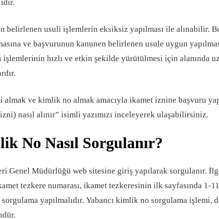
ıdır.
belirlenen usuli işlemlerin eksiksiz yapılması ile alınabilir. B
olmasına ve başvurunun kanunen belirlenen usule uygun yapılma
 işlemlerinin hızlı ve etkin şekilde yürütülmesi için alanında 
rdır.
ni almak ve kimlik no almak amacıyla ikamet iznine başvuru ya
zni) nasıl alınır” isimli yazımızı inceleyerek ulaşabilirsiniz.
ik No Nasıl Sorgulanır?
eri Genel Müdürlüğü web sitesine giriş yapılarak sorgulanır. İlg
kamet tezkere numarası, ikamet tezkeresinin ilk sayfasında 1-
ek sorgulama yapılmalıdır. Yabancı kimlik no sorgulama işlemi, 
ndür.