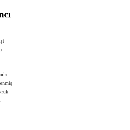
ncı
şi
u
umda
lenmiş
uyruk
r.