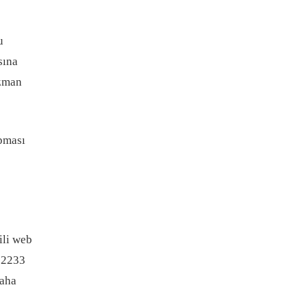
u
sına
uzman
pması
ili web
112233
daha