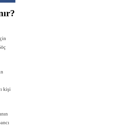
nır?
çin
Göç
in
ı kişi
ının
bancı