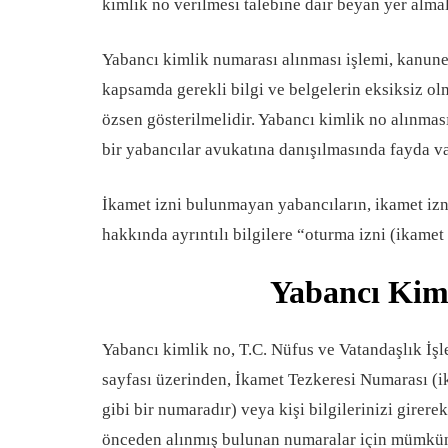
kimlik no verilmesi talebine dair beyan yer almal
Yabancı kimlik numarası alınması işlemi, kanunen 
kapsamda gerekli bilgi ve belgelerin eksiksiz 
özsen gösterilmelidir. Yabancı kimlik no alınması
bir yabancılar avukatına danışılmasında fayda va
İkamet izni bulunmayan yabancıların, ikamet iz
hakkında ayrıntılı bilgilere “oturma izni (ikamet i
Yabancı Kiml
Yabancı kimlik no, T.C. Nüfus ve Vatandaşlık İşl
sayfası üzerinden, İkamet Tezkeresi Numarası (i
gibi bir numaradır) veya kişi bilgilerinizi girer
önceden alınmış bulunan numaralar için mümkü