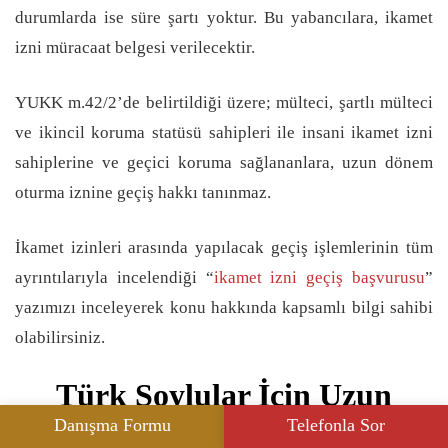
durumlarda ise süre şartı yoktur. Bu yabancılara, ikamet
izni müracaat belgesi verilecektir.
YUKK m.42/2’de belirtildiği üzere; mülteci, şartlı mülteci
ve ikincil koruma statüsü sahipleri ile insani ikamet izni
sahiplerine ve geçici koruma sağlananlara, uzun dönem
oturma iznine geçiş hakkı tanınmaz.
İkamet izinleri arasında yapılacak geçiş işlemlerinin tüm
ayrıntılarıyla incelendiği “
ikamet izni geçiş başvurusu
”
yazımızı inceleyerek konu hakkında kapsamlı bilgi sahibi
olabilirsiniz.
Türk Soylular İçin Uzun
Dönem İkamet İzni
Danışma Formu
Telefonla Sor