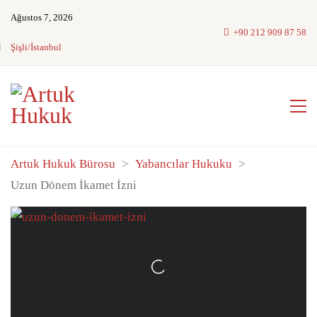
Ağustos 7, 2026
+90 212 909 87 58
Şişli/İstanbul
Artuk Hukuk Bürosu
>
Yabancılar Hukuku
>
Uzun Dönem İkamet İzni