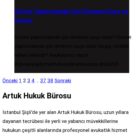
Görevi Yaptırmamak İçin Direnme Suçu ve
Cezası
Görevi yaptırmamak için direnme suçu nedir? Görevi
yaptırmamak için direnme suçu nasıl oluşur, nitelikli
halleri nelerdir? Avukatımız yazdı.
#goreviyaptirmamakicindirenmesucu #tck265
Önceki
1
2
3
4
…
37
38
Sonraki
Artuk Hukuk Bürosu
İstanbul Şişli'de yer alan Artuk Hukuk Bürosu, uzun yıllara
dayanan tecrübesi ile yerli ve yabancı müvekkillerine
hukukun çeşitli alanlarında profesyonel avukatlık hizmet