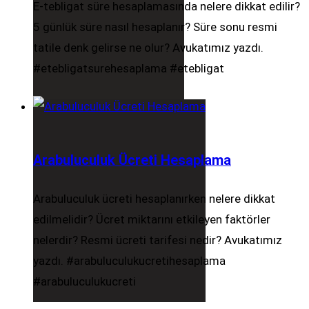
E-tebligat süre hesaplamasında nelere dikkat edilir?
5 günlük süre nasıl hesaplanır? Süre sonu resmi
tatile denk gelirse ne olur? Avukatımız yazdı.
#etebligatsurehesaplama #etebligat
Arabuluculuk Ücreti Hesaplama
Arabuluculuk ücreti hesaplanırken nelere dikkat
edilmelidir? Ücret miktarını etkileyen faktörler
nelerdir? Resmi ücreti tarifesi nedir? Avukatımız
yazdı. #arabuluculukucretihesaplama
#arabuluculukucreti