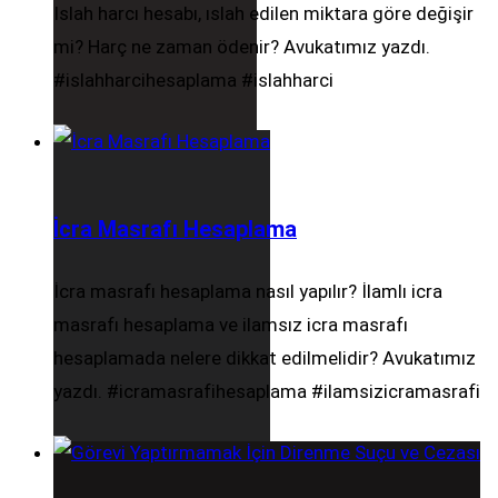
Islah harcı hesabı, ıslah edilen miktara göre değişir
mi? Harç ne zaman ödenir? Avukatımız yazdı.
#islahharcihesaplama #islahharci
İcra Masrafı Hesaplama
İcra masrafı hesaplama nasıl yapılır? İlamlı icra
masrafı hesaplama ve ilamsız icra masrafı
hesaplamada nelere dikkat edilmelidir? Avukatımız
yazdı. #icramasrafihesaplama #ilamsizicramasrafi