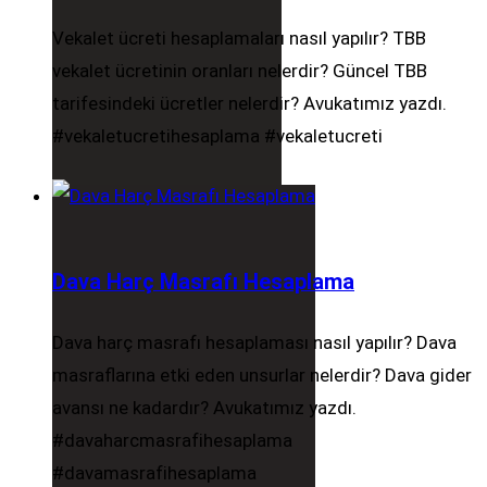
Vekalet ücreti hesaplamaları nasıl yapılır? TBB
vekalet ücretinin oranları nelerdir? Güncel TBB
tarifesindeki ücretler nelerdir? Avukatımız yazdı.
#vekaletucretihesaplama #vekaletucreti
Dava Harç Masrafı Hesaplama
Dava harç masrafı hesaplaması nasıl yapılır? Dava
masraflarına etki eden unsurlar nelerdir? Dava gider
avansı ne kadardır? Avukatımız yazdı.
#davaharcmasrafihesaplama
#davamasrafihesaplama