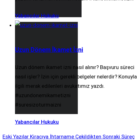
Yabancılar Hukuku
Uzun Dönem İkamet İzni
Uzun dönem ikamet izni nasıl alınır? Başvuru süreci
nasıl işler? İzin için gerekli belgeler nelerdir? Konuyla
ilgili merak edilenleri avukatımız yazdı.
#uzundonemikametizni
#suresizoturmaizni
Yabancılar Hukuku
Eski Yazılar
Kiracıya İhtarname Çekildikten Sonraki Süreç