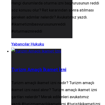
Hangi durumlarda oturma izni başvurusunun reddi
söz konusu olur? Ret kararından sonra atılması
gereken adımlar nelerdir? Avukatımız yazdı.
#ikametiznibasvurusununreddi
#oturmaiznireddi
Yabancılar Hukuku
Turizm Amaçlı İkamet İzni
Turizm amaçlı ikamet izni nedir? Turizm amaçlı
ikamet izni nasıl alınır? Turizm amaçlı ikamet izni
şartları nelerdir? Merak edilenleri avukatımız
yazdı.#turizmamacliikametizni #turistikikametizni